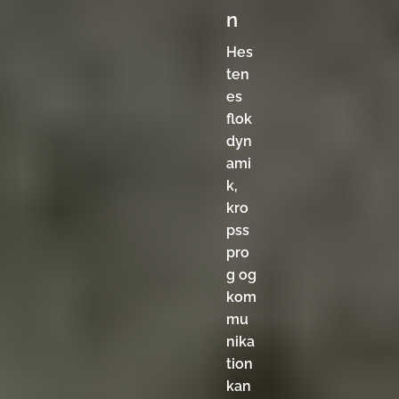
n
Hes
ten
es
flok
dyn
ami
k,
kro
pss
pro
g og
kom
mu
nika
tion
kan