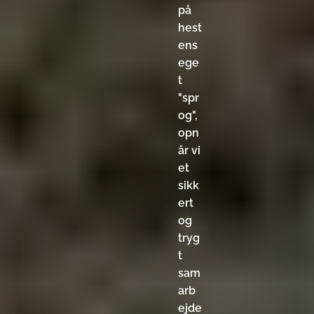
på
hest
ens
ege
t
"spr
og",
opn
år vi
et
sikk
ert
og
tryg
t
sam
arb
ejde