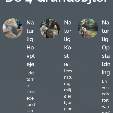
Na
Na
Na
tur
tur
tur
lig
lig
lig
Ho
Ko
Op
vpl
st
sta
eje
ldn
Hes
tens
ing
I det
natu
tørr
En
rlig
e
veli
milj
sten
ndre
ø er
ede
ttet
bjer
land
van
glan
ska
dref