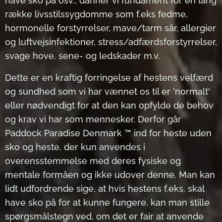
have sko på osv., danner vi fundament for en lang
række livsstilssygdomme som f.eks fedme,
hormonelle forstyrrelser, mave/tarm sår, allergier
og luftvejsinfektioner, stress/adfærdsforstyrrelser,
svage hove, sene- og ledskader m.v.
Dette er en kraftig forringelse af hestens velfærd
og sundhed som vi har vænnet os til er 'normalt'
eller nødvendigt for at den kan opfylde de behov
og krav vi har som mennesker. Derfor går
Paddock Paradise Denmark ™ ind for heste uden
sko og heste, der kun anvendes i
overensstemmelse med deres fysiske og
mentale formåen og ikke udover denne. Man kan
lidt udfordrende sige, at hvis hestens f.eks. skal
have sko på for at kunne fungere, kan man stille
spørgsmålstegn ved, om det er fair at anvende