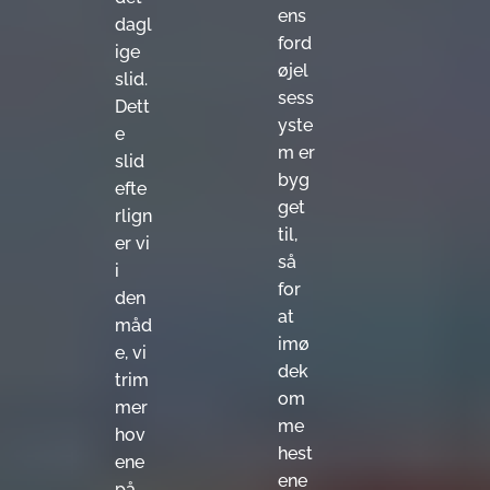
ens
dagl
ford
ige
øjel
slid.
sess
Dett
yste
e
m er
slid
byg
efte
get
rlign
til,
er vi
så
i
for
den
at
måd
imø
e, vi
dek
trim
om
mer
me
hov
hest
ene
ene
på.