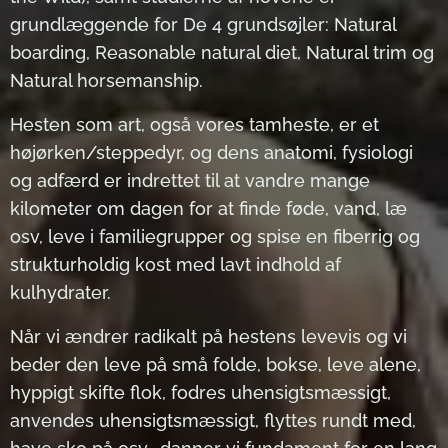
grundlæggende for De 4 grundsøjler: Natural
boarding, Reasonable natural diet, Natural trim og
Natural horsemanship.
Hesten som art, også vores tamheste, er et
højørken/steppedyr, og dens anatomi, fysiologi
og adfærd er indrettet til at vandre mange
kilometer om dagen for at finde føde, vand, læ
osv, leve i familiegrupper og spise en fiberrig og
strukturholdig kost med lavt indhold af
kulhydrater.
Når vi ændrer radikalt på hestens levevis og vi
beder den leve på små folde, bokse, leve alene,
hyppigt skifte flok, fodres uhensigtsmæssigt,
anvendes uhensigtsmæssigt, flyttes rundt med,