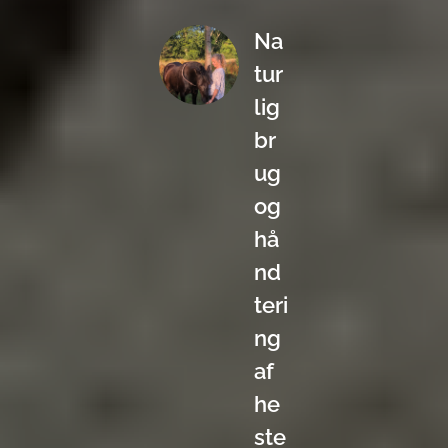
Na
tur
lig
br
ug
og
hå
nd
teri
ng
af
he
ste