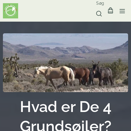
Søg
Hvad er De 4
Grundsøjler?