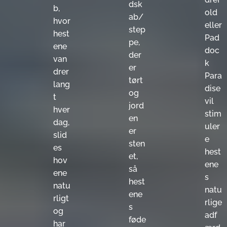
dsk
b,
old
ab/
hvor
eller
step
hest
Pad
pe,
ene
doc
der
van
k
er
drer
Para
tørt
lang
dise
og
t
vil
jord
hver
stim
en
dag,
uler
er
slid
e
sten
es
hest
et,
hov
ene
så
ene
s
hest
natu
natu
ene
rligt
rlige
s
og
adf
føde
har