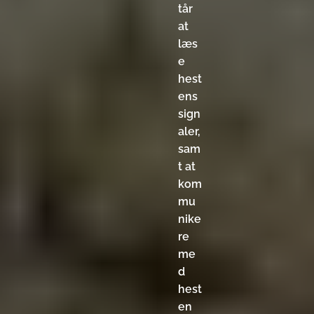
tår
at
læs
e
hest
ens
sign
aler,
sam
t at
kom
mu
nike
re
me
d
hest
en