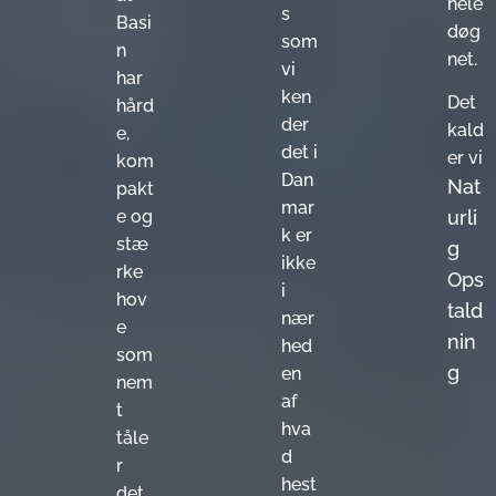
hele
s
Basi
døg
som
n
net.
vi
har
ken
Det
hård
der
kald
e,
det i
er vi
kom
Dan
Nat
pakt
mar
e og
urli
k er
stæ
g
ikke
rke
Ops
i
hov
tald
nær
e
nin
hed
som
g
en
nem
af
t
hva
tåle
d
r
hest
det