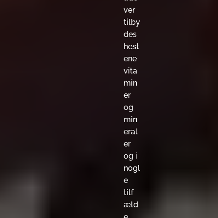
ver
tilby
des
hest
ene
vita
min
er
og
min
eral
er
og i
nogl
e
tilf
æld
e