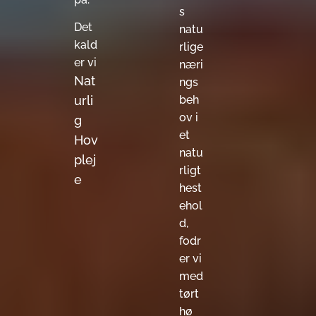
s
Det
natu
kald
rlige
er vi
næri
Nat
ngs
urli
beh
ov i
g
et
Hov
natu
plej
rligt
e
hest
ehol
d,
fodr
er vi
med
tørt
hø