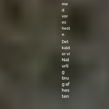
me
d
vor
es
hest
e.
Det
kald
er vi
Nat
urli
g
bru
g af
hes
ten