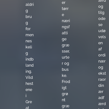
ærd
er
aldri
og
tørr
g
tilg
e
bru
ode
næri
g
se
ngsf
for
udø
atti
men
vels
ge
nes
en
græ
keli
af
sser,
g
ordi
urte
indb
nær
r og
land
og
bus
ing.
ekst
ke.
Vild
raor
Frod
hest
din
igt
ene
ær
grø
i
adf
nt
Gre
ærd
græ
at