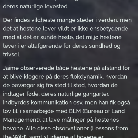
deres naturlige levested.
Der findes vildheste mange steder i verden, men
det at hestene lever vildt er ikke ensbetydende
med at det er sunde heste, det miljø hestene
lever i er altafgørende for deres sundhed og
trivsel.
Jaime observerede både hestene på afstand for
at blive klogere på deres flokdynamik, hvordan
de bevæger sig fra sted til sted, hvordan de
indtager føde, deres naturlige gangarter,
indbyrdes kommunikation osv, men han fik også
lov til, i samarbejde med BLM (Bureau of Land
Management), at lave målinger på hestenes
hovene. Alle disse observationer (Lessons from
the Wild), samt studierne af hovene er